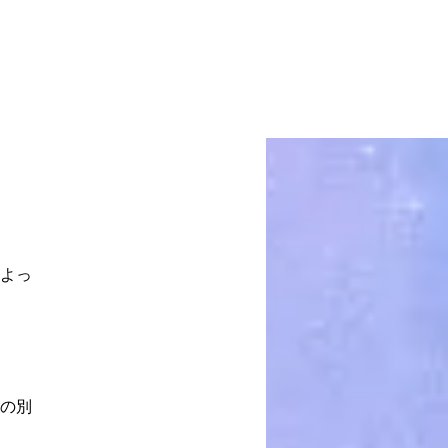
？
よっ
の別