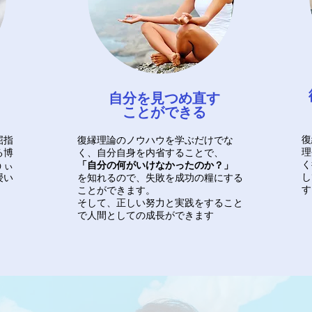
自分を見つめ直す
ことができる
屈指
復縁理論のノウハウを学ぶだけでな
復
る博
く、自分自身を内省することで、
理
うぃ
「自分の何がいけなかったのか？」
く
授い
を知れるので、失敗を成功の糧にする
し
ことができます。
す
そして、正しい努力と実践をすること
で人間としての成長ができます