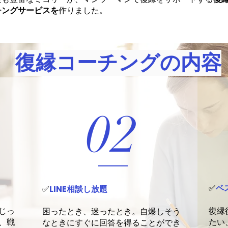
チングサービスを
作りました。
復縁コーチングの内容
02
✅
ベ
✅
LINE
相談し放題
じっ
復縁
困ったとき、迷ったとき。自爆しそう
、戦
たい
なときにすぐに回答を得ることができ