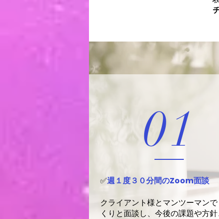
01
✅
週１度
３０
分間の
Zoom
面談
クライアント様とマンツーマンで
くりと面談し、今後の課題や方針