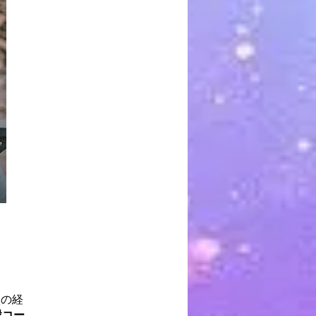
談の経
縁コー