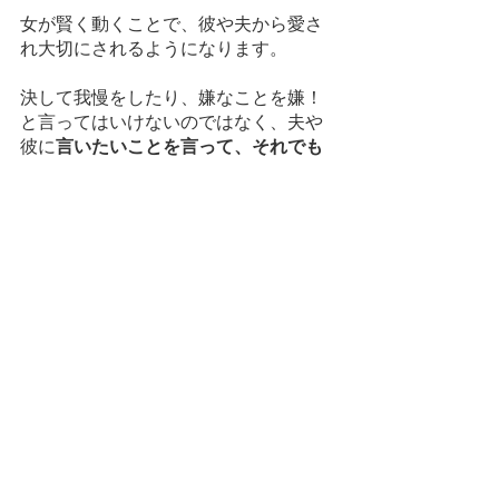
女が賢く動くことで、彼や夫から愛さ
れ大切にされるようになります。
決して我慢をしたり、嫌なことを嫌！
と言ってはいけないのではなく、夫や
彼に
言いたいことを言って、それでも
深く愛される方法
を紹介をしていきた
いと思います。
男性心理
女性心理
ジョングレイ博士
結婚生活
結婚
恋愛ユニバーシティー
恋愛カウンセラー
ライフコーチ
離婚
恋愛
婚活サロン
ベストパートナーになるために
男女の違い