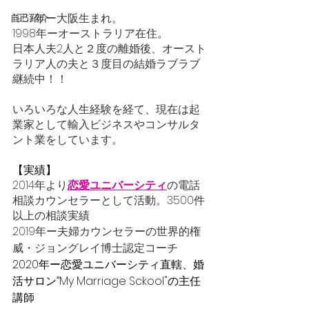
1967年ー大阪生まれ。
自己紹介
1998年ーオーストラリア在住。
日本人夫2人と２度の離婚後、オースト
ラリア人の夫と３度目の結婚ラブラブ
継続中！！
いろいろな人生経験を経て、現在は起
業家として輸入ビジネスやコンサルタ
ント業をしています。
【実績】
2014年より
恋愛ユニバーシティ
の電話
相談カウンセラーとして活動。3500件
以上の相談実績
2019年ー夫婦カウンセラーの世界的権
威・ジョングレイ博士認定コーチ
2020年ー恋愛ユニバーシティ直轄、婚
活サロン”My Marriage Sckool"の主任
講師