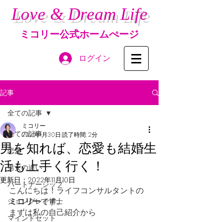
Love & Dream Life
ミコリー公式ホームぺージ
ログイン
記事
全ての記事
ミコリー
全ての記事
2021年1月30日
読了時間: 2分
男を知れば、恋愛も結婚生
恋愛
活も上手く行く！
男女の違い
更新日：
2022年11月10日
パートナーシップ
こんにちは！ライフコンサルタントの
ミコリー
です。
ジョングレイ博士
まずは私の自己紹介から
マインドセット