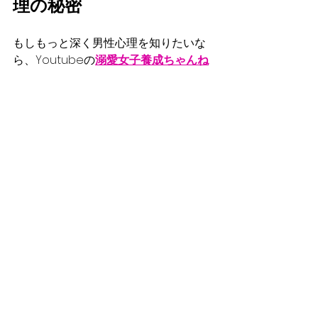
理の秘密
もしもっと深く男性心理を知りたいな
ら、Youtubeの
溺愛女子養成ちゃんね
る
も参考にしてみてくださいね。
男性の心の動きや、レス解消にも役立
つ具体的なアドバイスが満載！
毎週水曜日21時からライブ
もやってま
す。
チャットにいただいた質問やお悩みは
ライブ内でお答えします。
そしてLINEでもお悩み募集中！
ミコリー公式LINEに登録して、あなたの
お悩み送ってくださいね。
⇩登録はこちら⇩