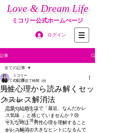
Love & Dream Life
ミコリー公式ホームぺージ
ログイン
記事
全ての記事
ミコリー
全ての記事
6月2日
読了時間: 4分
男性心理から読み解くセッ
恋愛
クスレス解消法
男女の違い
恋愛や結婚生活で「最近、なんだかレ
パートナーシップ
ス気味…」と感じていませんか？😢 
ジョングレイ博士
そんな時は、男性心理を理解すること
がレス解消の大きなヒントになるんで
マインドセット