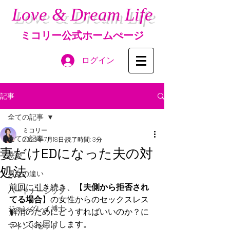
Love & Dream Life
ミコリー公式ホームぺージ
ログイン
記事
全ての記事
ミコリー
全ての記事
2023年7月18日
読了時間: 3分
妻だけEDになった夫の対
恋愛
処法
男女の違い
前回に引き続き、【
夫側から拒否され
パートナーシップ
てる場合
】の女性からのセックスレス
ジョングレイ博士
解消のためにどうすればいいのか？に
ついてお届けします。
マインドセット