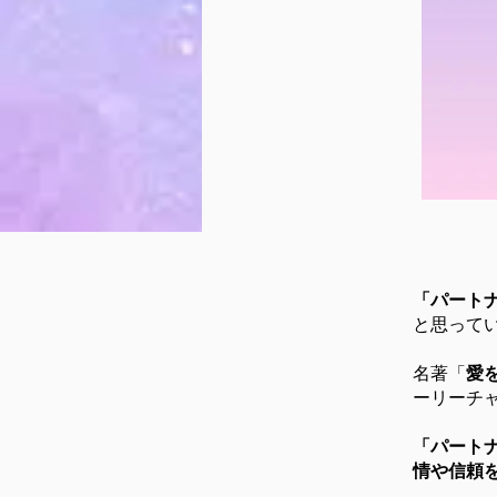
「パート
と思って
名著「
愛
ーリーチャ
「パート
情や信頼