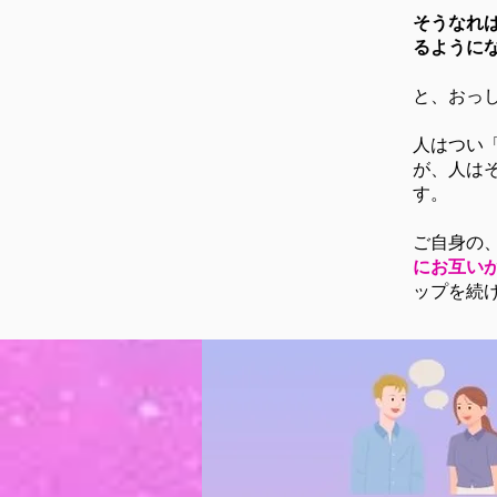
そうなれ
るように
と、おっ
人はつい
が、人は
す。
ご自身の
にお互い
ップを続