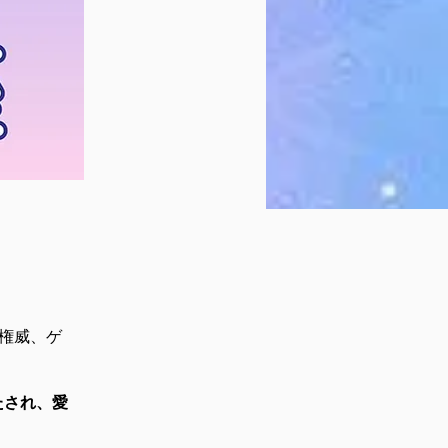
権威、ゲ
たされ、愛