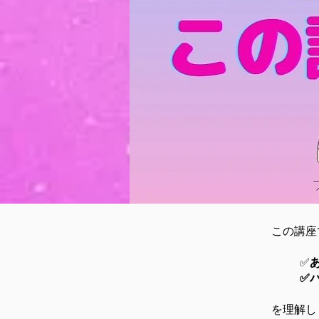
この講座
✅
✅
を理解し