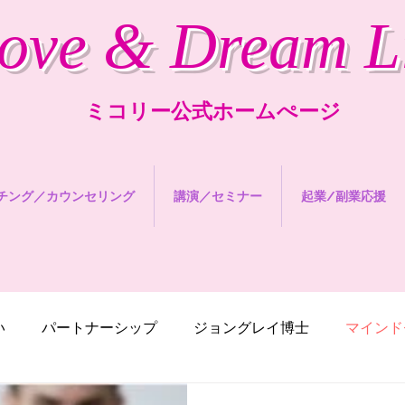
ove & Dream L
ミコリー公式ホームぺージ
チング／カウンセリング
講演／セミナー
起業/副業応援
い
パートナーシップ
ジョングレイ博士
マインド