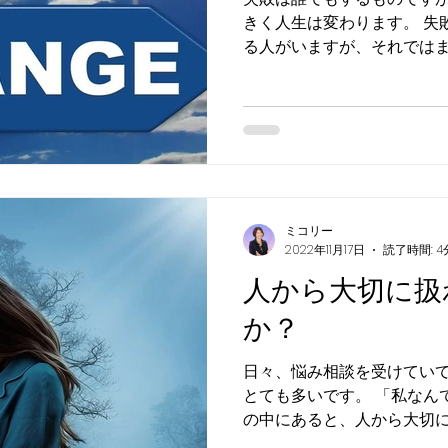
きく人生は変わります。 失敗したあとに後悔のみしてい
る人がいますが、それでは
まいます。 失敗をしたときに、反省し次に同じことを繰
り返さないことが大事です
ミコリー
2022年11月17日
読了時間: 4
人から大切に扱
か？
日々、悩み相談を受けてい
とても多いです。 「私なんて」という思いがあなたの心
の中にあると、人から大切
ん。 大切に扱われる人