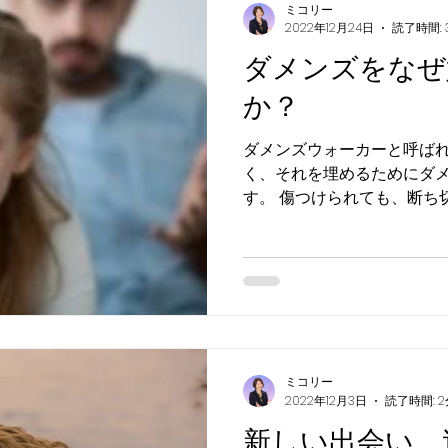
ミコリー
2022年12月24日
読了時間: 
ダメンズをなぜ
か？
ダメンズウォーカーと呼ば
く、それを埋めるためにダ
す。 傷つけられても、断ち切ることができずにズルズル
付き合ってしまったり、自
一緒にいようとします。 彼らを断ち切るにはどうすれば
いいのでしょうか？
ミコリー
2022年12月3日
読了時間: 2
新しい出会い、