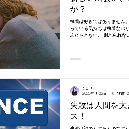
か？
執着は好きではありません。
っている気持ちは執着なのかも？ ひどいこと
忘れられない。 別れられな
ち切ることで、しあわせに
せん。
ミコリー
2022年11月22日
読了時間: 
失敗は人間を大
ス！
失敗は誰でもするものです